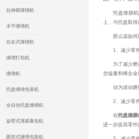
拉伸膜缠绕机
托盘缠膜机配
上，与托盘取得
水平缠绕机
那么该如何延
自走式缠绕机
1、减少零件
缠绕打包机
为了减少磨损量
缠绕机
含锰量和稀合金
动为滚动磨擦
托盘缠绕包装机
2、减少零件
全自动托盘缠绕机
在
托盘缠膜
旋臂式薄膜裹包机
进一步提高零件
圆筒式缠绕包装机
3、减少零件