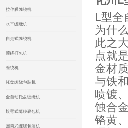
拉伸膜缠绕机
L型全
水平缠绕机
为什
自走式缠绕机
此之
点就
缠绕打包机
金材
缠绕机
与铁
托盘缠绕包装机
喷镀
全自动托盘缠绕机
蚀合
旋臂式薄膜裹包机
铬黄
圆筒式缠绕包装机