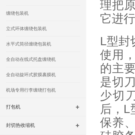
理把
缠绕包装机
它进
立式环体缠绕包装机
L型封
水平式筒径缠绕包装机
使用
全自动在线式托盘缠绕机
的主
全自动旋环式胶膜裹膜机
是切
机场专用行李缠绕打包机
少切
后，L
打包机
保养、
封切热收缩机