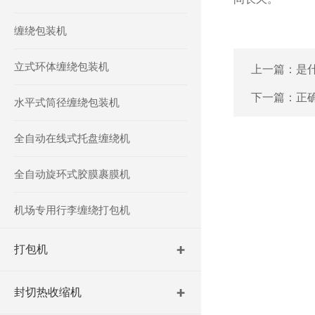
缠绕包装机
立式环体缠绕包装机
上一篇：
是
下一篇：
正
水平式筒径缠绕包装机
全自动在线式托盘缠绕机
全自动旋环式胶膜裹膜机
机场专用行李缠绕打包机
打包机
封切热收缩机