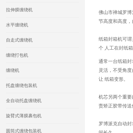
拉伸膜缠绕机
佛山市禅城罗博
节高度和高度，
水平缠绕机
纸箱封箱机可谓
自走式缠绕机
个 人工在封纸
缠绕打包机
通常一台纸箱封
缠绕机
灵活，不受角度
让 纸箱变形。
托盘缠绕包装机
机芯另两个重要
全自动托盘缠绕机
责矫正胶带传送
旋臂式薄膜裹包机
罗博派克自动封
圆筒式缠绕包装机
间长久。