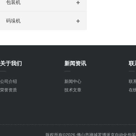
包装机
码垛机
关于我们
新闻资讯
联
公司介绍
新闻中心
联
荣誉资质
技术文章
在
版权所有©2026 佛山市禅城罗博派克自动化包装设备厂 A