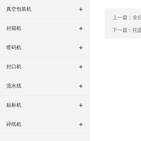
真空包装机
上一篇：
全
封箱机
下一篇：
托
喷码机
封口机
流水线
贴标机
碎纸机