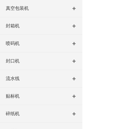
真空包装机
封箱机
喷码机
封口机
流水线
贴标机
碎纸机