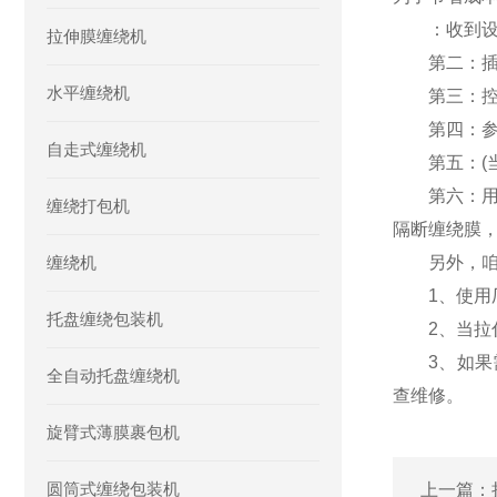
：收到设备
拉伸膜缠绕机
第二：插上
水平缠绕机
第三：控制
第四：参数
自走式缠绕机
第五：(当
第六：用手
缠绕打包机
隔断缠绕膜
缠绕机
另外，咱们
1、使用厂
托盘缠绕包装机
2、当拉伸
3、如果
全自动托盘缠绕机
查维修。
旋臂式薄膜裹包机
圆筒式缠绕包装机
上一篇：