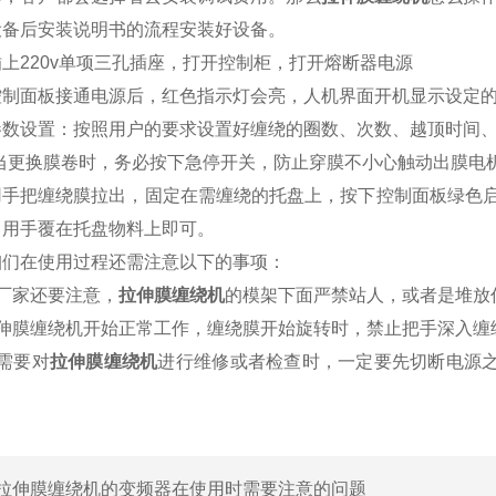
后安装说明书的流程安装好设备。
220v单项三孔插座，打开控制柜，打开熔断器电源
面板接通电源后，红色指示灯会亮，人机界面开机显示设定的
设置：按照用户的要求设置好缠绕的圈数、次数、越顶时间、
更换膜卷时，务必按下急停开关，防止穿膜不小心触动出膜电机导
把缠绕膜拉出，固定在需缠绕的托盘上，按下控制面板绿色启动
，用手覆在托盘物料上即可。
在使用过程还需注意以下的事项：
家还要注意，
拉伸膜缠绕机
的模架下面严禁站人，或者是堆放
膜缠绕机开始正常工作，缠绕膜开始旋转时，禁止把手深入缠
需要对
拉伸膜缠绕机
进行维修或者检查时，一定要先切断电源
拉伸膜缠绕机的变频器在使用时需要注意的问题