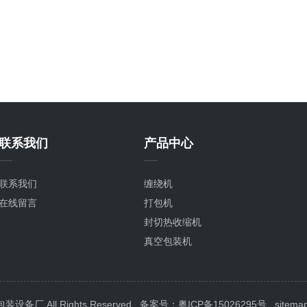
联系我们
产品中心
联系我们
缠绕机
在线留言
打包机
封切热收缩机
真空包装机
封箱机
喷码机
封口机
 All Rights Reserved
备案号：粤ICP备15026295号
sitema