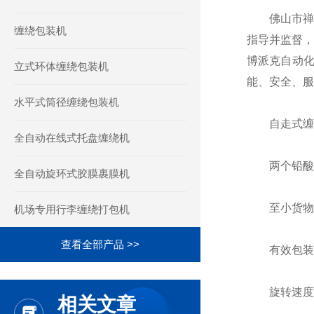
佛山市禅城
缠绕包装机
指导并监督，
博派克自动
立式环体缠绕包装机
能、安全、服
水平式筒径缠绕包装机
自走式缠绕
全自动在线式托盘缠绕机
两个铅酸电池：
全自动旋环式胶膜裹膜机
至小货物尺寸
机场专用行李缠绕打包机
查看全部产品 >>
有效包装高度
旋转速度：38
相关文章