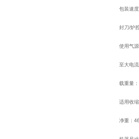
包装速度：8
封刀/炉腔尺
使用气源：6
至大电流：
载重量：2
适用收缩膜：
净重：465