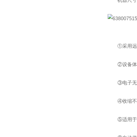
机器尺寸：165
①采用远红
②设备体型
③电子无级
④收缩不影
⑤适用于规