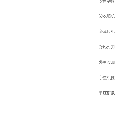
⑥自动停机
⑦收缩机的
⑧套膜机切
⑨热封刀采
⑩膜架加有
⑪整机性能
阳江矿泉