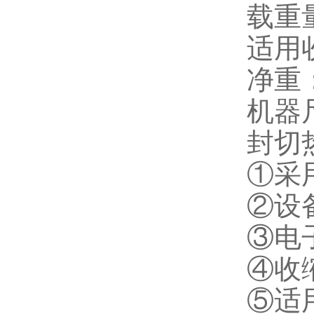
载重量
适用
净重：
机器尺
封切
①采
②设
③电
④收
⑤适