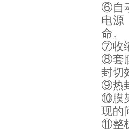
⑥自
电源
命。
⑦收
⑧套
封切
⑨热
⑩膜
现的
⑪整