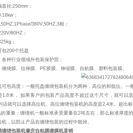
直径:250mm；
.18kw；
50HZ,1Phase/380V,50HZ,3相；
20V/60HZ；
25kg；
包200个托盘
：各种行业领域外包装保护层；
：缠绕膜、拉伸膜、PE胶膜、伸缩膜、自粘膜、塑料包装膜。
可包高度：一般托盘缠绕包装机分为两种，高位的和低位。一般的机
是1.8米， 如果客户的包装产品高度不超过这个尺寸，就可以选
下的话就可以选择高位机。高位缠绕包装机的高度是2.4米。超出
产品的重量：缠绕机一般标准承受重量在2吨左右，那么标准厚度
装机，以防止产品在缠绕包装的过程中散掉。
膜缠绕包装机肇庆自粘膜缠膜机直销