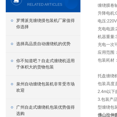
RELATED ARTICLES
缠绕膜卷轴
升降电机:0
罗博派克缠绕摸包装机厂家值得
电压:220V,
你选择
充电电源:2
机器重量:3
选择高品质自动缠绕机的优势
充电一次可
应用范围
包装耗材
你不知道吧？自走式缠绕机适用
于体积大的货物包装
托盘缠绕机
包装高度
泉州自动缠绕包装机非常受市场
欢迎
2.4m以
3.包装
广州自走式缠绕机包装优势值得
型缠绕包
选购
佛山拉伸