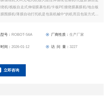
绕机/栈板自走式伸缩膜裹包机/卡板PE缠绕膜裹膜机/地台板
装膜围膜机/薄膜自动打托机是包装机械中*的机而且包装方式方
更为灵活。主要用途为：适应货物集装化储存、运输及机械话
卸作业的包装要求。广泛使用与外贸出口、食品饮料、印铁制
品型号：
ROBOT-S6A
厂商性质：
生产厂家
、造纸、印刷品、纸制品、纸箱。
新时间：
2026-01-12
访 问 量：
3227
立即咨询
0757-63529918
联系电话：