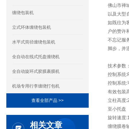
佛山市禅
缠绕包装机
以及大型
如既往为
立式环体缠绕包装机
户的赞许
不忘记服
水平式筒径缠绕包装机
脚步，并
全自动在线式托盘缠绕机
技术参数
全自动旋环式胶膜裹膜机
控制系统:
控制系统
机场专用行李缠绕打包机
有效包装高
查看全部产品 >>
立柱高度:2
至小托盘（
旋转速度:1
相关文章
缠绕膜卷轴