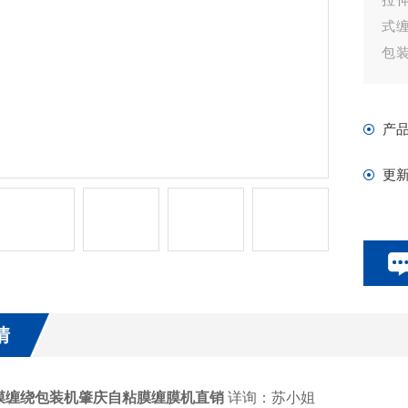
式缠
包
法
装
产
灌
更
情
膜缠绕包装机肇庆自粘膜缠膜机直销
详询：苏小姐