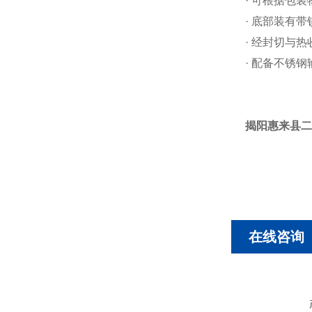
· 可根据包
· 底部装有
· 经封切与
· 配备不锈
揭阳惠来县二
在线咨询