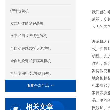
缠绕包装机
我们都知
薄弱，所
立式环体缠绕包装机
人力的劳
水平式筒径缠绕包装机
缠绕机为
全自动在线式托盘缠绕机
式、在设
明显，尤
全自动旋环式胶膜裹膜机
佳声，随
罗博派克
机场专用行李缠绕打包机
地台板摇
查看全部产品 >>
机带旋转
罗博派克
品、冷冻
相关文章
微波炉、