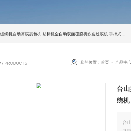
环形缠绕机自动薄膜裹包机
贴标机全自动双面覆膜机铁皮过膜机
手持式激光打标机铁牌便携式打码机
心
您的位置：
首页
-
产品中
/ PRODUCTS
台山
绕机
台
及