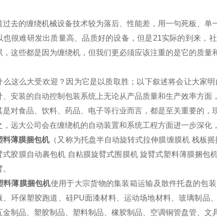
道过去的缠绕机械设备技术较为落后、性能差，用一句死板、单
以也很难研发出质量高、品质好的设备，但是21实际的到来，
累，这些都是因为缠绕机，但我们更必须应该注重的是它的质量
什么这么大受欢迎？因为它是以质取胜；以下叙述将会让大家明
计、安装的自动控制包装系统上无论从产品质量和生产效率方面
其是对食品、饮料、药品、电子等行业而言，都是至关重要的，
之，远大公司会在缠绕机的自动装置和系统工程方面进一步深化
塑料薄膜捆包机
（又称为托盘半自动旋转式拉伸膜缠膜机 栈板摇
臂式胶膜自动裹包机 自粘膜旋臂式围膜机 旋臂式塑料薄膜捆包
臂。
塑料薄膜捆包机
使用于大宗货物的集装箱运输及散件托盘的包装
液、环保塑胶跑道、硅PU面漆材料、运动场地材料、玻璃制品
五金制品、塑胶制品、塑料制品、橡胶制品、空调铜管盘管、文