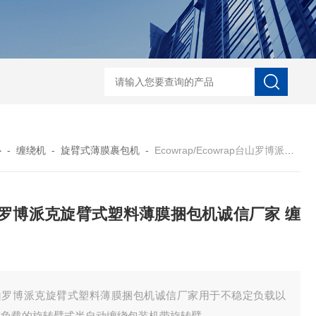
自动协作码垛机纸箱码垛械手
DZ-760全自
心
-
缠绕机
-
旋臂式薄膜裹包机
-
Ecowrap/Ecowrap台山罗博派克旋臂式塑料薄膜捆包机诚信厂家 缠绕机
罗博派克旋臂式塑料薄膜捆包机诚信厂家 缠
山罗博派克旋臂式塑料薄膜捆包机诚信厂家用于不稳定负载以
重负载的旋转臂式半自动缠绕包装机带旋转臂。