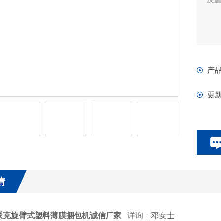
产
更
情
派克旋臂式塑料薄膜捆包机诚信厂家
详询：邓女士