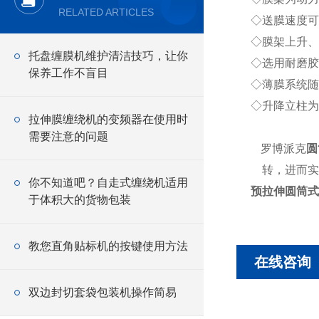
RELATED ARTICLES
◇送膜速度可
◇膜架上升、
托盘缠膜机维护清洁技巧，让你
◇选用耐磨胶
保养工作不盲目
◇薄膜系统随
◇升降立柱为
拉伸膜缠绕机的变频器在使用时
需要注意的问题
罗博派克
圆
转，进而实
你不知道吧？自走式缠绕机适用
预拉伸圆筒式
于体积大的货物包装
教您直角贴标机的按键使用方法
在线咨询
双边封切套袋包装机操作简易