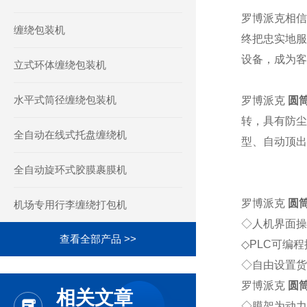
罗博派克相信
缠绕包装机
终把忠实地服
设备，成为客
立式环体缠绕包装机
水平式筒径缠绕包装机
罗博派克
圆
转，具有防尘
全自动在线式托盘缠绕机
型、自动顶出
全自动旋环式胶膜裹膜机
罗博派克
圆
机场专用行李缠绕打包机
◇人机界面操
查看全部产品 >>
◇PLC可编
◇自由设置货
罗博派克
圆
相关文章
◇膜架为动力