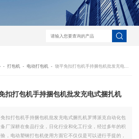
自动协作码垛机纸箱码垛械手
DZ-760全自
心
-
打包机
-
电动打包机
-
饶平免扣打包机手持捆包机批发充电式捆扎机
免扣打包机手持捆包机批发充电式捆扎机
平免扣打包机手持捆包机批发充电式捆扎机罗博派克自动化包
设备厂深耕在食品行业，日化行业和化工行业，经过多年的积
经验，电动塑钢打包机使用方面它不仅仅是可以进行手提的，