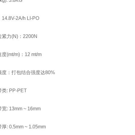
: 3.6KG
8V-2A/h LI-PO
(N)：2200N
t/m)：12 mt/m
：打包结合强度达80%
 PP-PET
13mm ~ 16mm
0.5mm ~ 1.05mm