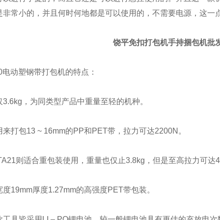
是非常小的，并且何时何地都是可以使用的，不需要电源，这一
饶平免扣打包机手持捆包机批
20电动塑钢带打包机的特点：
.6kg，为同类型产品中重量至轻的机种。
包13 ~ 16mm的PP和PET带，拉力可达2200N。
21则适合重包装使用，重量也仅止3.8kg，但是至高拉力可达40
9mm厚度1.27mm的高强度PET带包装。
具皆采用LI – PO锂电池，较一般锂电池具有更佳的充放电