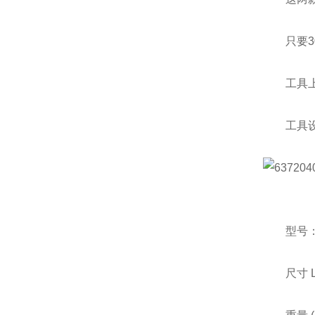
只要30
工具上面
工具设计
型号：IT
尺寸 L x W