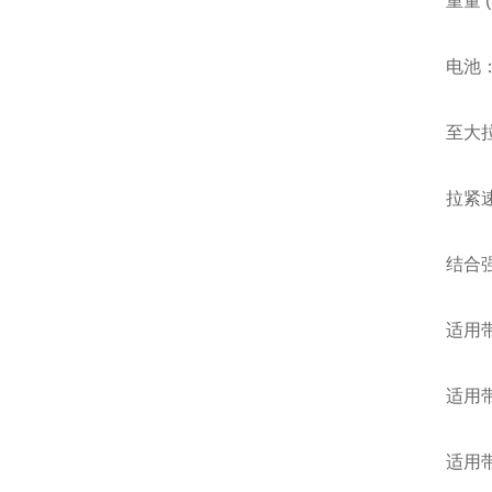
重量 (kg)
电池：14.
至大拉紧力
拉紧速度(m
结合强度
适用带类:
适用带宽: 
适用带厚: 