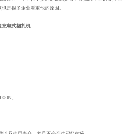
点也是很多企业看重他的原因。
发充电式捆扎机
00N。
次数以及使用寿命，并且不会产生记忆效应。