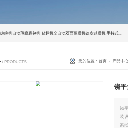
环形缠绕机自动薄膜裹包机
贴标机全自动双面覆膜机铁皮过膜机
手持式激光打标机铁牌便携式打码机
心
您的位置：
首页
-
产品中
/ PRODUCTS
饶平
饶
装
累