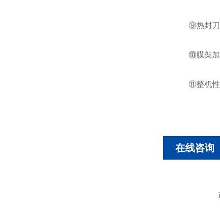
⑨热封刀采
⑩膜架加有
⑪整机性能
在线咨询