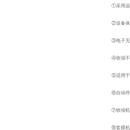
①采用远红
②设备体型
③电子无级
④收缩不影
⑤适用于规
⑥自动停机
⑦收缩机的
⑧套膜机切