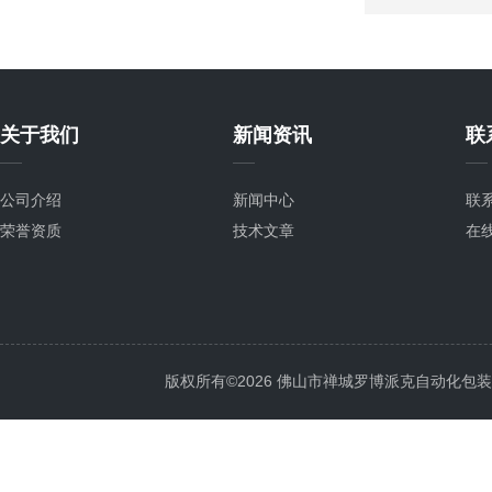
关于我们
新闻资讯
联
公司介绍
新闻中心
联
荣誉资质
技术文章
在
版权所有©2026 佛山市禅城罗博派克自动化包装设备厂 A