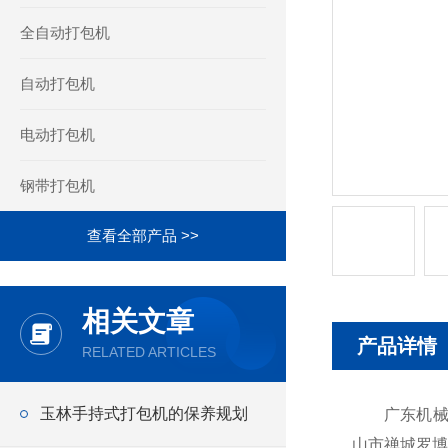
全自动打包机
自动打包机
电动打包机
钢带打包机
查看全部产品 >>
相关文章
产品详情
RELATED ARTICLES
玉林手持式打包机的保养规划
广东机械设
山市禅城罗博