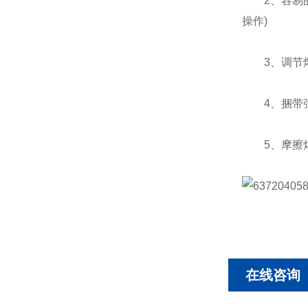
2、容易的单
操作)
3、调节熔合
4、捆带张力
5、摩擦焊
在线咨询