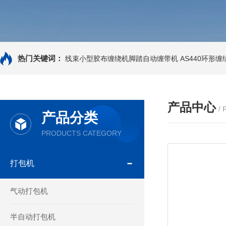
热门关键词：
线束小型胶布缠绕机脚踏自动缠带机
AS440环形
产品中心
/
产品分类
PRODUCTS CATEGORY
打包机
气动打包机
半自动打包机