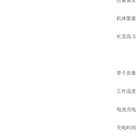
拉紧速度：10
机体重量:2
长宽高:325
带子质量：平
工作温度：周
电池充电器：标准
充电时间：锂