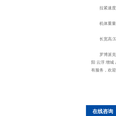
拉紧速度：10
机体重量:2
长宽高:325
罗博派克手提电
阳 云浮 增城
有服务，欢迎
在线咨询