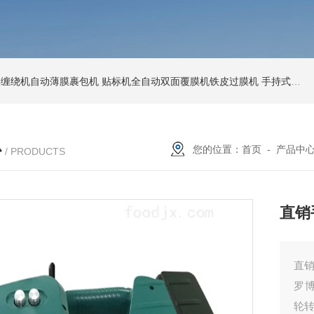
环形缠绕机自动薄膜裹包机
贴标机全自动双面覆膜机铁皮过膜机
手持式激光打标机铁牌便携式打码机
心
您的位置：
首页
-
产品中
/ PRODUCTS
直销
直
罗
轮