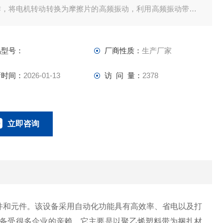
作，将电机转动转换为摩擦片的高频振动，利用高频振动带动P
带发热，从而实现PET打包带的粘接
品型号：
厂商性质：
生产厂家
新时间：
2026-01-13
访 问 量：
2378
立即咨询
0757-63529918
联系电话：
和元件。该设备采用自动化功能具有高效率、省电以及打
备受很多企业的亲赖。它主要是以聚乙烯塑料带为捆扎材