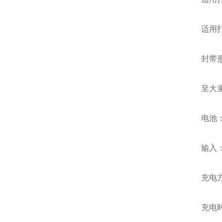
适用打包带厚
封带形
至大束紧
电池：锂电
输入：AC1
充电方
充电时间