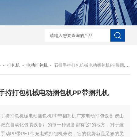
自动协作码垛机纸箱码垛械手
DZ-760全自
心
-
打包机
-
电动打包机
-
石排手持打包机械电动捆包机PP带捆扎机
手持打包机械电动捆包机PP带捆扎机
排手持打包机械电动捆包机PP带捆扎机广东电动打包设备 佛山
博派克自动化包装设备厂的每一种设备都有它*的地方，对于这
款手动PP带PET带充电式打包机来说，它的优势就是足够的灵