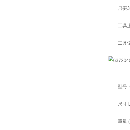
只要30
工具上面
工具设计
型号：IT
尺寸 L x W
重量 (kg)