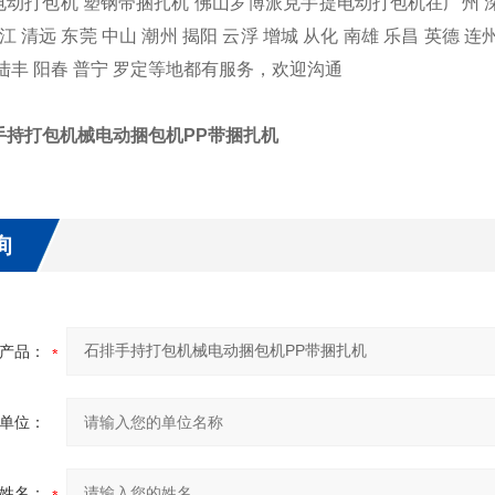
包机 塑钢带捆扎机 佛山罗博派克手提电动打包机在广州 深圳 珠海
江 清远 东莞 中山 潮州 揭阳 云浮 增城 从化 南雄 乐昌 英德 连
陆丰 阳春 普宁 罗定等地都有服务，欢迎沟通
手持打包机械电动捆包机PP带捆扎机
询
产品：
单位：
姓名：