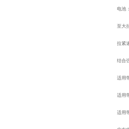
电池：14.
至大拉紧力
拉紧速度(m
结合强度
适用带类:
适用带宽: 
适用带厚: 