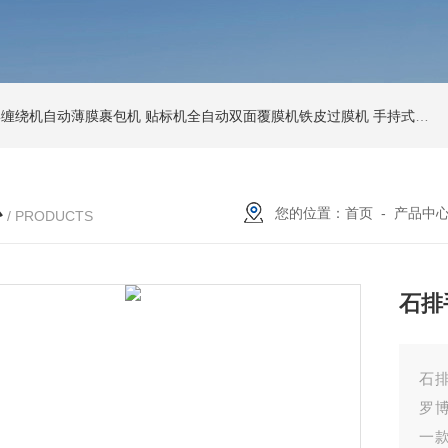
环形缠绕机自动薄膜裹包机
贴标机全自动双面覆膜机铁皮过膜机
手持式激光打标机铁牌便携式打码机
心
您的位置：
首页
-
产品中
/ PRODUCTS
石排
石
罗
一