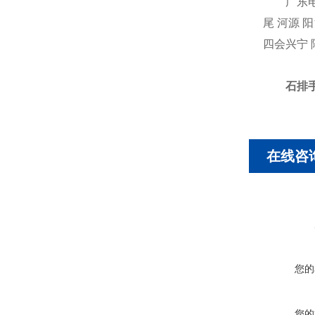
广东电动打
尾 河源 阳
四会兴宁 
石排
在线咨
您的
您的