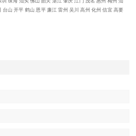
 汕头 佛山 韶关 湛江 肇庆 江门 茂名 惠州 梅州 汕
州 台山 开平 鹤山 恩平 廉江 雷州 吴川 高州 化州 信宜 高要