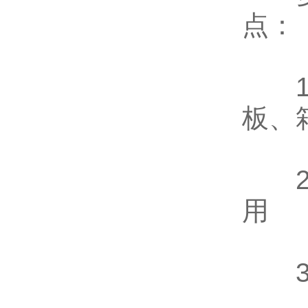
点：
1、
板、
2、
用
3、