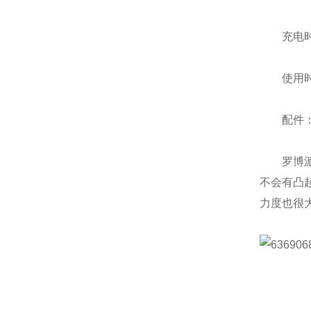
充电时间
使用时间
配件：常
罗博派克
不会有凸
力度也很