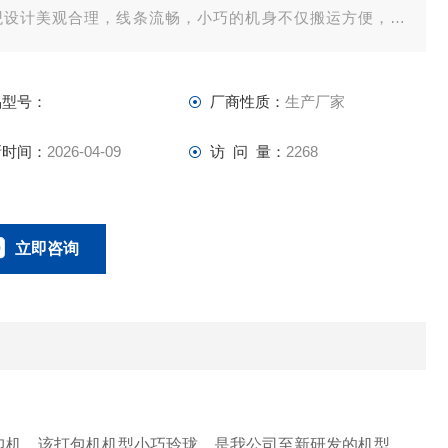
观设计美观合理，线条流畅，小巧的机身不仅搬运方便，省
，同时很大程度上节省了我们的工作空间。佛山罗博派克电动
还有多种打包机，PET带捆扎机 PP带捆包机 塑钢带捆扎机
品型号：
厂商性质：
生产厂家
新时间：
2026-04-09
访 问 量：
2268
立即咨询
0757-63529918
联系电话：
机，该打包机机型小巧玲珑。是我公司至新研发的机型，