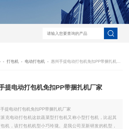
自动协作码垛机纸箱码垛械手
DZ-760全自
心
-
打包机
-
电动打包机
-
惠州手提电动打包机免扣PP带捆扎机厂家
手提电动打包机免扣PP带捆扎机厂家
州手提电动打包机免扣PP带捆扎机厂家
博派克电动打包机这款蔬菜型打包机又称小型打包机，比起其
打包机，该打包机机型小巧玲珑。是我公司至新研发的机型，