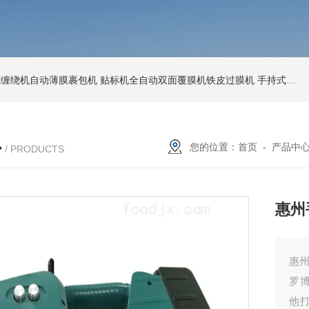
环形缠绕机自动薄膜裹包机
贴标机全自动双面覆膜机铁皮过膜机
手持式激光打标机铁牌便携式打码机
心
您的位置：
首页
-
产品中
/ PRODUCTS
惠州
惠
罗
他