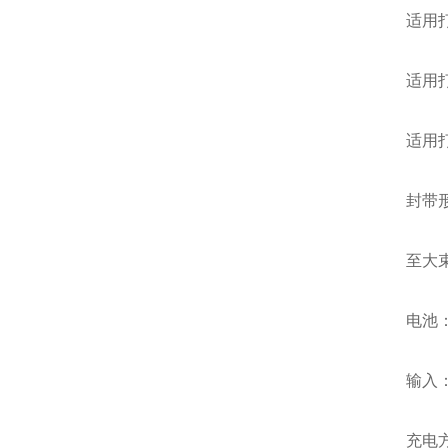
适用打包
适用打包
适用打包带厚
封带形
至大束紧
电池：锂电
输入：AC1
充电方