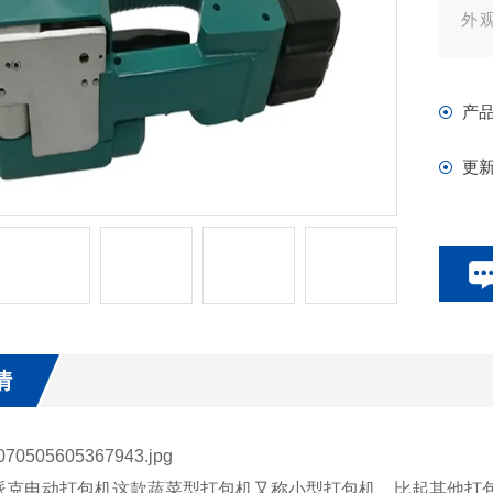
外
劲
打包机
产
等
更
情
电动打包机这款蔬菜型打包机又称小型打包机，比起其他打包