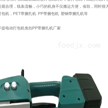
美观合理，线条流畅，小巧的机身不仅搬运方便，省劲，同时很
包机，PET带捆扎机 PP带捆包机 塑钢带捆扎机等
电动打包机免扣PP带捆扎机厂家