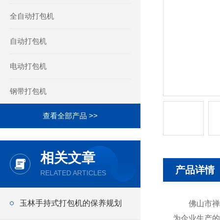
全自动打包机
自动打包机
电动打包机
钢带打包机
查看全部产品 >>
相关文章
产品详情
RELATED ARTICLES
玉林手持式打包机的保养规划
佛山市禅城
为企业生产的