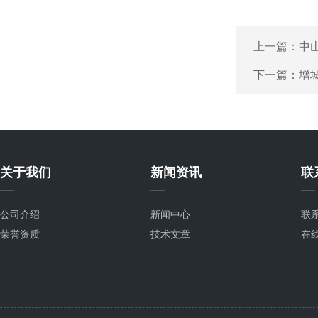
上一篇：
中
下一篇：
增
关于我们
新闻资讯
联
公司介绍
新闻中心
联
荣誉资质
技术文章
在