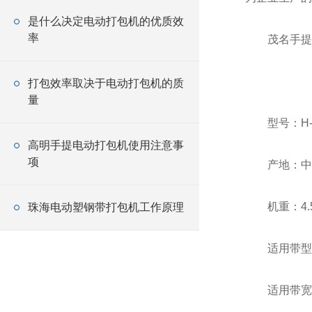
是什么决定电动打包机的优质效
率
茂名手提电
打包效率取决于电动打包机的质
量
型号：H-
高明手提电动打包机使用注意事
项
产地：中
机重：4.5
珠海电动塑钢带打包机工作原理
适用带型：P
适用带宽：9