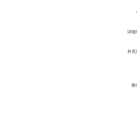
详细
补充
验