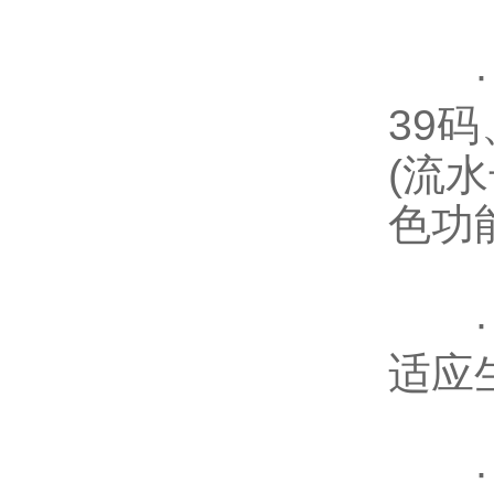
· 
39
(流
色功
· 
适应
· 