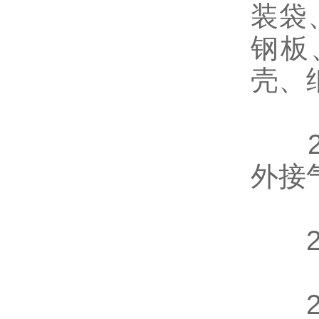
装袋
钢板
壳、
23
外接
25
26、