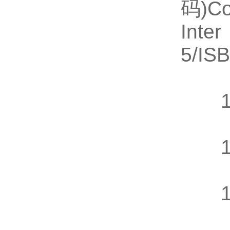
码)Co
I
5/IS
11
12
13