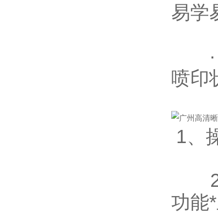
易学
· 
喷印
1、操
2、
功能