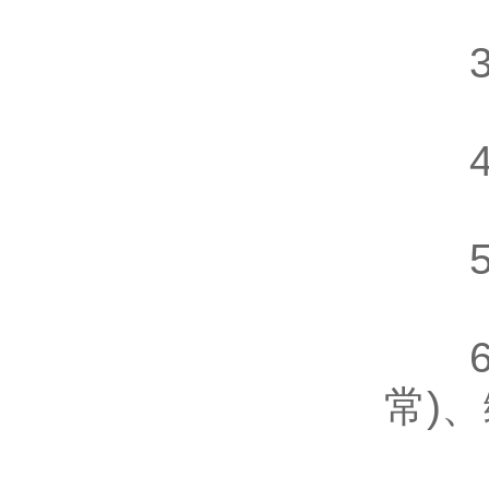
3、
4、
5、
6、
常)