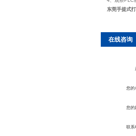
4、观察PL
东莞手提式打
在线咨询
您的
您的
联系