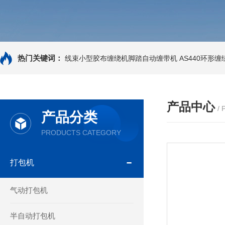
热门关键词：
线束小型胶布缠绕机脚踏自动缠带机
AS440环形
产品中心
/
产品分类
PRODUCTS CATEGORY
打包机
气动打包机
半自动打包机