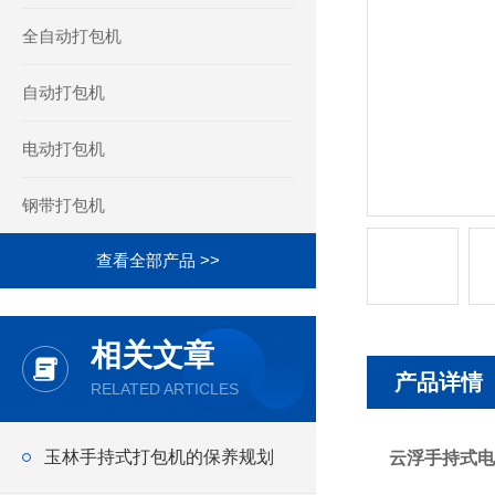
全自动打包机
自动打包机
电动打包机
钢带打包机
查看全部产品 >>
相关文章
产品详情
RELATED ARTICLES
玉林手持式打包机的保养规划
云浮手持式电