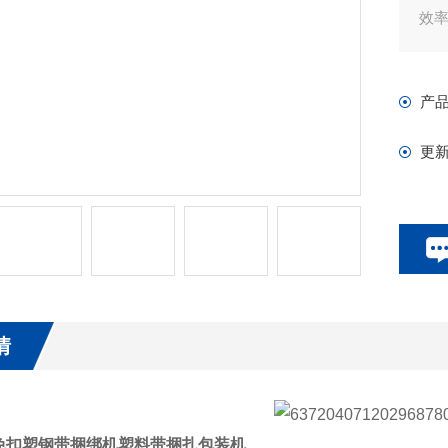
效
产
更
情
免扣塑钢带捆绑机塑料带捆扎包装机