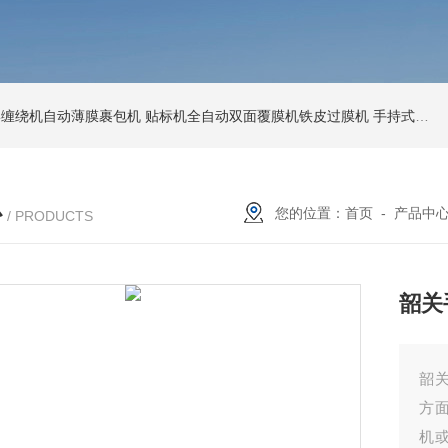
环形缠绕机自动薄膜裹包机
贴标机全自动双面覆膜机铁皮过膜机
手持式激光打标机铁牌便携式打码机
心
您的位置：
首页
-
产品中
/ PRODUCTS
韶关
韶
方
机