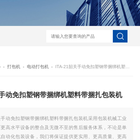
自动协作码垛机纸箱码垛械手
DZ-760全自
心
-
打包机
-
电动打包机
-
ITA-21韶关手动免扣塑钢带捆绑机塑料带捆扎包装机
手动免扣塑钢带捆绑机塑料带捆扎包装机
关手动免扣塑钢带捆绑机塑料带捆扎包装机采用包装机械工业
面更高水平设备的整合及无微不至的售后服务体系，不论是单
或自动化包装设备，我们将保证提供更实用、更高质量、更高