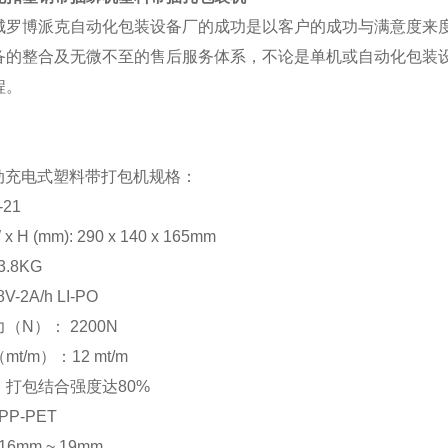
城罗博派克自动化包装设备厂的成功是以客户的成功与满意度来
备的整合及无微不至的售后服务体系，不论是单机或自动化包装
程。
1电动充电式塑料带打包机规格：
21
x H (mm): 290 x 140 x 165mm
 3.8KG
-2A/h LI-PO
（N）： 2200N
t/m）：12 mt/m
：打包结合强度达80%
PP-PET
6mm ~ 19mm