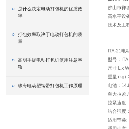
佛山市禅
是什么决定电动打包机的优质效
率
高水平设
技术及工
打包效率取决于电动打包机的质
量
ITA-2
型号：ITA-
高明手提电动打包机使用注意事
项
尺寸 L x W 
重量 (kg):
电池：14.8V
珠海电动塑钢带打包机工作原理
至大拉紧力
拉紧速度（m
结合强度
适用带类: 
适用带宽: 1