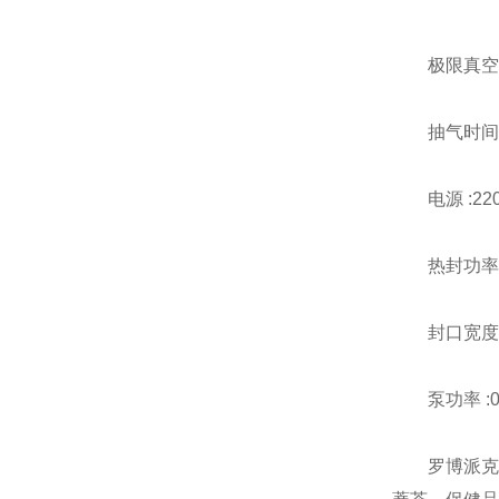
极限真空度 :
抽气时间 :0
电源 :220V
热封功率 :
封口宽度 :
泵功率 :0.
罗博派克电