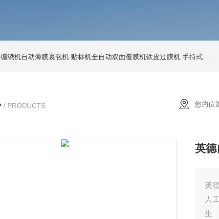
环形缠绕机自动薄膜裹包机
贴标机全自动双面覆膜机铁皮过膜机
手持式激光打标机铁牌便携式打码机
心
您的位
/ PRODUCTS
英德
英
人
生