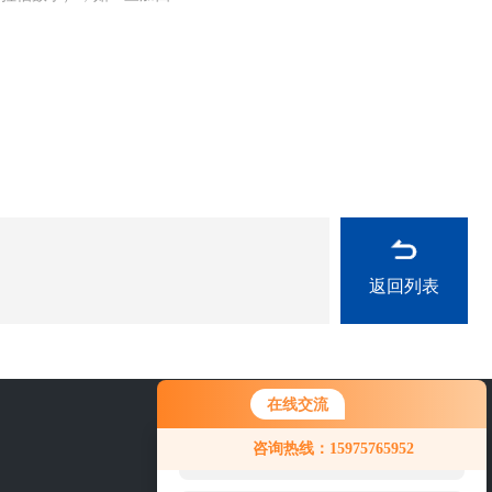
返回列表
在线交流
您好！欢迎前来咨询，很高兴为您
0757-63529918
咨询热线：15975765952
服务，请问您要咨询什么问题呢？