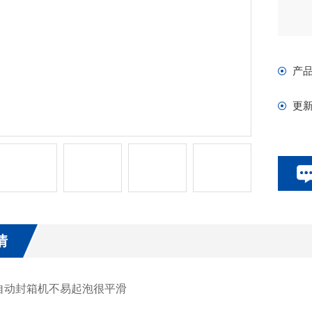
产
更
情
封箱机不易起泡很平滑