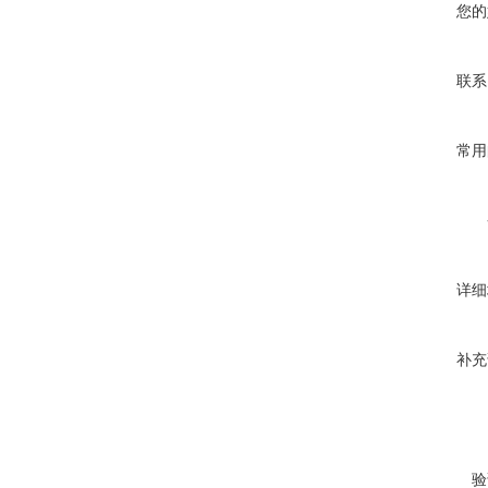
您的
联系
常用
详细
补充
验