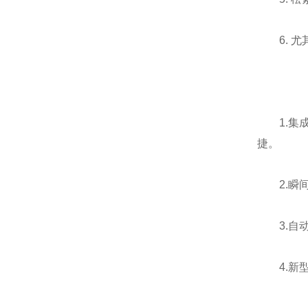
6. 尤其
1.集成
捷。
2.瞬间
3.自动
4.新型