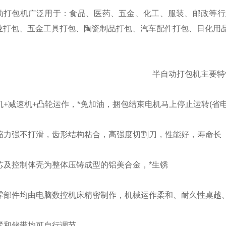
包机广泛用于：食品、医药、五金、化工、服装、邮政等行
业打包、五金工具打包、陶瓷制品打包、汽车配件打包、日化用
半自动打包机主要特
+减速机+凸轮运作，*免加油，捆包结束电机马上停止运转(省电
缩力强不打滑，齿形结构粘合，高强度切割刀，性能好，寿命长
芯及控制体壳为整体压铸成型的铝美合金，*生锈
零部件均由电脑数控机床精密制作，机械运作柔和、耐久性桌越、
紧和储带均可自行调节