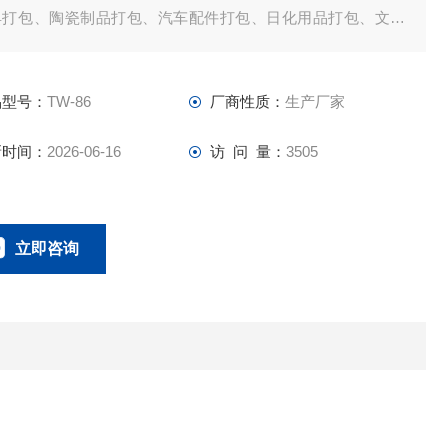
具打包、陶瓷制品打包、汽车配件打包、日化用品打包、文体
品打包、器材打包等各种大小货物的自动打包捆扎。
品型号：
TW-86
厂商性质：
生产厂家
新时间：
2026-06-16
访 问 量：
3505
立即咨询
0757-63529918
联系电话：