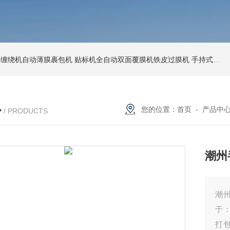
环形缠绕机自动薄膜裹包机
贴标机全自动双面覆膜机铁皮过膜机
手持式激光打标机铁牌便携式打码机
心
您的位置：
首页
-
产品中
/ PRODUCTS
潮州
潮州
于
打