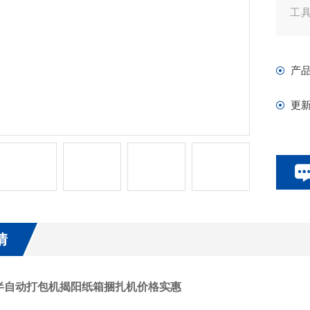
工
用
产
更
情
半自动打包机揭阳纸箱捆扎机价格实惠