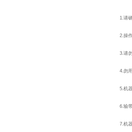
1.请确
2.操作
3.请勿
4.勿用
5.机器
6.输带
7.机器