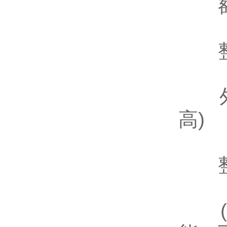
额定
整
外型
高)
整机
(以