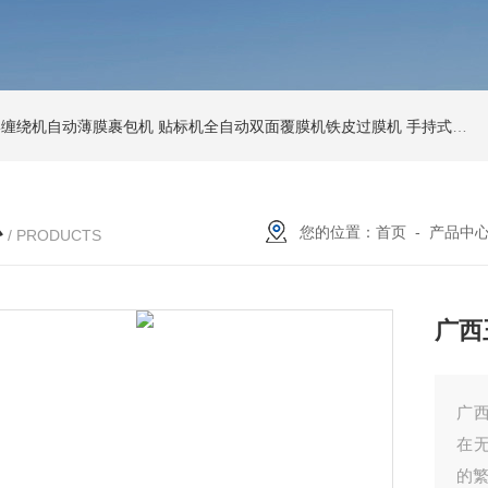
环形缠绕机自动薄膜裹包机
贴标机全自动双面覆膜机铁皮过膜机
手持式激光打标机铁牌便携式打码机
心
您的位置：
首页
-
产品中
/ PRODUCTS
广西
广
在
的