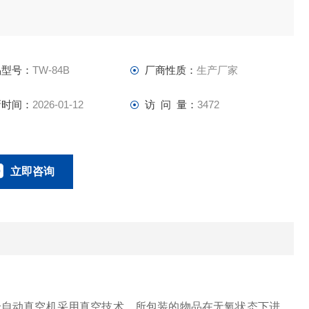
品型号：
TW-84B
厂商性质：
生产厂家
新时间：
2026-01-12
访 问 量：
3472
立即咨询
0757-63529918
联系电话：
机|全自动真空机采用真空技术，所包装的物品在无氧状态下进