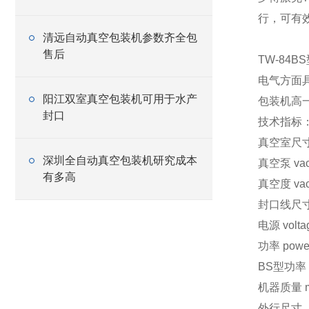
行，可有
清远自动真空包装机参数齐全包
售后
TW-84
电气方面
阳江双室真空包装机可用于水产
包装机高
封口
技术指标
真空室尺寸(
深圳全自动真空包装机研究成本
真空泵 vac
有多高
真空度 vac
封口线尺寸 s
电源 vol
功率 power
BS型功率 
机器质量 ma
外行尺寸（长