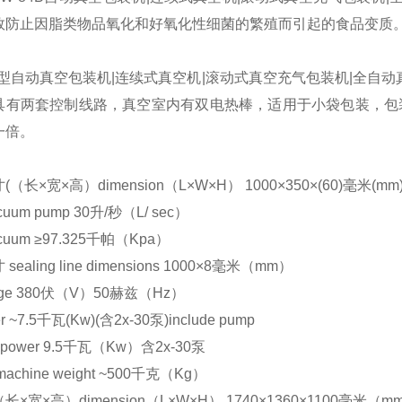
效防止因脂类物品氧化和好氧化性细菌的繁殖而引起的食品
变质
BS型自动真空包装机|连续式真空机|滚动式真空充气包装机|全
具有两套控制线路，真空室内有双电热棒，适用于小袋包装，包装
一倍。
：
（长×宽×高）dimension（L×W×H） 1000×350×(60)毫米(mm
uum pump 30升/秒（L/ sec）
uum ≥97.325千帕（Kpa）
ealing line dimensions 1000×8毫米（mm）
tage 380伏（V）50赫兹（Hz）
 ~7.5千瓦(Kw)(含2x-30泵)include pump
power 9.5千瓦（Kw）含2x-30泵
chine weight ~500千克（Kg）
×宽×高）dimension（L×W×H） 1740×1360×1100毫米（m