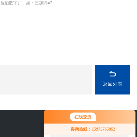
拉伯数字），如：三加四=7
返回列表
在线交流
您好！欢迎前来咨询，很高兴为您
0757-63529918
咨询热线：15975765952
服务，请问您要咨询什么问题呢？