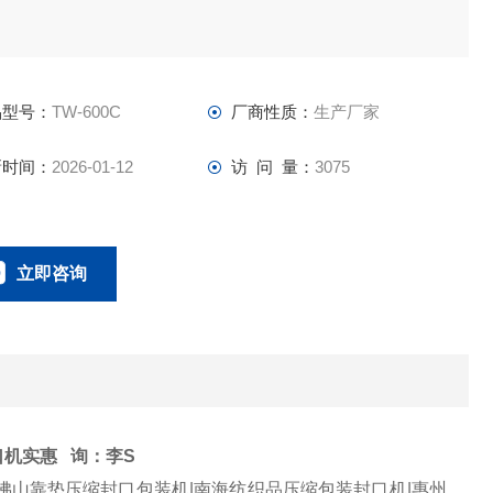
品型号：
TW-600C
厂商性质：
生产厂家
新时间：
2026-01-12
访 问 量：
3075
立即咨询
0757-63529918
联系电话：
口机实惠
询：李S
机|佛山靠垫压缩封口包装机|南海纺织品压缩包装封口机|惠州