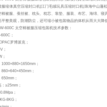
被服缩体真空压缩封口机|江门毛绒玩具压缩封口机|珠海中山蓬
空棉被服、蚕丝被、枕头、枕芯、靠垫、服装、布艺、海绵、寝
品平整美观，防潮防尘，还可缩小被包装物品的体积从而大大降
TW-600C 太空棉被服压缩包装机技术参数：
600C；
BOPAC罗博派克；
0V；
W；
000×880×1650mm；
60×640×450mm；
650mm；
：≥25mm；
0.8Mpa；
G-8KG；
s/min；