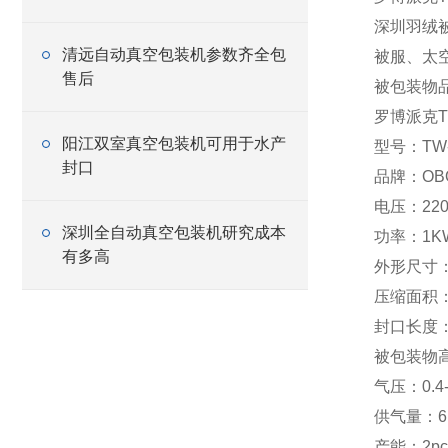
深圳羽绒
清远自动真空包装机参数齐全包
被服、太
售后
被包装物
罗博派克
阳江双室真空包装机可用于水产
型号：TW-
封口
品牌：
O
电压：22
深圳全自动真空包装机研究成本
功率：1K
有多高
外形尺寸：1
压缩面积：8
封口长度：
被包装物高
气压：0.4-
供气量：6K
产能：2pc