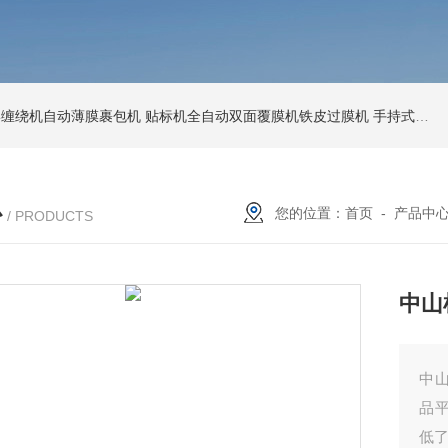
环形缠绕机自动薄膜裹包机
贴标机全自动双面覆膜机铁皮过膜机
手持式激光打标机铁牌便携式打码机
心
您的位置：
首页
-
产品中
/ PRODUCTS
中山
中
品
低