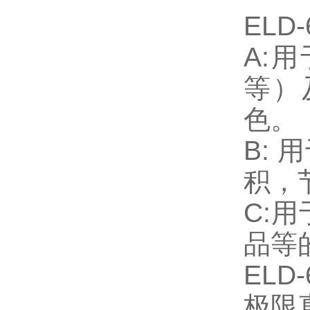
EL
A:
等）
色。
B:
积，
C:
品等
EL
极限真