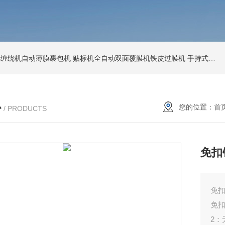
环形缠绕机自动薄膜裹包机
贴标机全自动双面覆膜机铁皮过膜机
手持式激光打标机铁牌便携式打码机
心
您的位置：
首
/ PRODUCTS
免扣
免
免
2