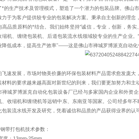
了*的生产技术及管理模式，塑造了一个潜力的包装品牌。佛山
致力于为客户提供较专业的包装解决方案。秉承自主创新的理念
与高品质原料的*结合。我们始终坚持“诚信，专业，创新，务实
收缩机、缠绕包装机、后道包装流水线领域较专业的生产企业。
业降低成本，提高生产效率"——这是佛山市禅城罗博派克自动化
的飞速发展，市场对物美价廉的环保包装材料产品需求愈发庞大
装材料的要求越来越高面对新世纪的到来，我们要更加努力和主
市禅城罗博派克自动化包装设备厂已经与多家国内企业和外资企
机、收缩机和缠绕机等远销中东、东南亚等国家。公司经多年不
化包装流水线开发及研究，凭着诚信和品质的产品获得业界的认
免扣钢带打包机技术参数：
度：13mm-25mm