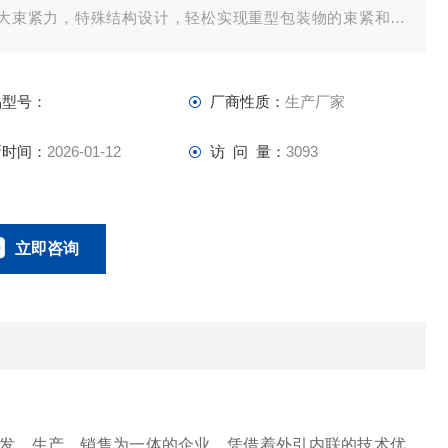
：大束紧力，特殊结构设计，轻松实现重型包装物的束紧和打
；
：机体和构件均采用高强度合金材料及工程塑料，经久耐用；
品型号：
厂商性质：
生产厂家
：安全性能高，免疲劳设计
新时间：
2026-01-12
访 问 量：
3093
立即咨询
0757-63529918
联系电话：
发、生产、销售为一体的企业。凭借着外引内联的技术优