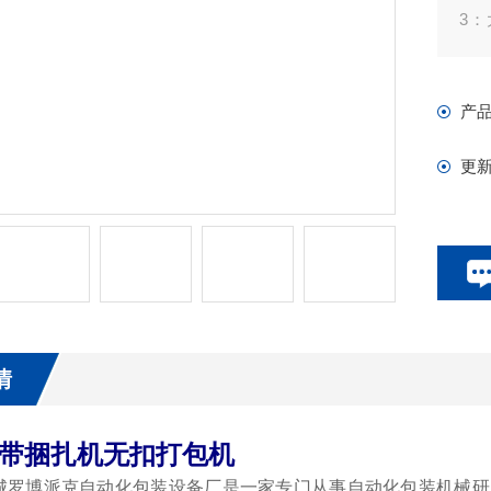
3
包
4
产
5
更
情
带捆扎机无扣打包机
城罗博派克自动化包装设备厂是一家专门从事自动化包装机械研