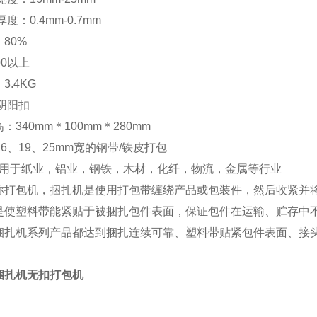
度：0.4mm-0.7mm
80%
00以上
3.4KG
阴阳扣
：340mm＊100mm＊280mm
16、19、25mm宽的钢带/铁皮打包
广泛用于纸业，铝业，钢铁，木材，化纤，物流，金属等行业
称打包机，捆扎机是使用打包带缠绕产品或包装件，然后收紧并
是使塑料带能紧贴于被捆扎包件表面，保证包件在运输、贮存中
捆扎机系列产品都达到捆扎连续可靠、塑料带贴紧包件表面、接
捆扎机无扣打包机