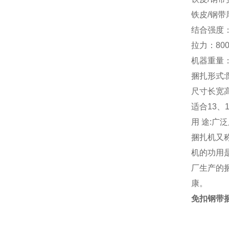
铁皮/钢带厚
结合强度：
拉力：80
机器重量：
捆扎形式:
尺寸长宽高
适合13、
用 途:
捆扎机又
机的功用
厂生产的
康
。
免扣钢带