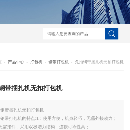
自动协作码垛机纸箱码垛械手
DZ-760全自
页
-
产品中心
-
打包机
-
钢带打包机
-
免扣钢带捆扎机无扣打包机
钢带捆扎机无扣打包机
扣钢带捆扎机无扣打包机
扣钢带打包机的特点:1：使用方便，机身轻巧，无需外接动力；
：无需扣件，采用双极增力结构，连接可靠性高；