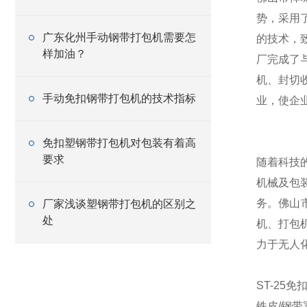
势，采用
广东化州手动钢带打包机需要怎
的技术，
样加油？
厂完成了
机、封切
手动免扣钢带打包机的技术指标
业，使企
免扣塑钢带打包机对包装有着高
要求
随着科技
机械及包
务。佛山
厂家浅谈塑钢带打包机的区别之
处
机、打包
力于无人
ST-25
铁皮/钢带宽