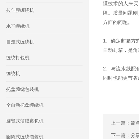
懂技术的人来买
拉伸膜缠绕机
障。质量问题则
方面的问题。
水平缠绕机
1、确定封箱方
自走式缠绕机
自动封箱，是角
缠绕打包机
2、与流水线配
缠绕机
同时也能更节省
托盘缠绕包装机
全自动托盘缠绕机
旋臂式薄膜裹包机
上一篇：
简
下一篇：
分
圆筒式缠绕包装机