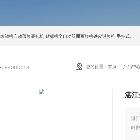
环形缠绕机自动薄膜裹包机
贴标机全自动双面覆膜机铁皮过膜机
手持式激光打标机铁牌便携式打码机
心
您的位置：
首页
-
产品中
/ PRODUCTS
湛江
湛
叫