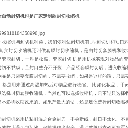
全自动封切机也是厂家定制款封切收缩机
缩机与封切机种类，我们依利达封切机有L型封切机和袖口式
 其实封切收缩机还叫做套膜封切收缩机，是由封切套膜机和收
是套膜封切，一种是收缩、套膜封切 机是用机械实现对物品的
封切不黏膜，且封口整齐不开裂，产品经套膜封切后，进入收缩机
物品是只需要套膜封切的，不需要收缩，如果是这样的话，只需
，都是用来通过高温加热后对物品进行收缩。 比如化妆品，手j
以选择封切套膜收缩机，当然也可以选择收缩机，只不过只选择
是不影响收缩效果的。如果产量大的话，还是建议选择封切收缩
切机采用抗粘耐温之合金封刀，不会断线，封口不焦化、不冒
有效防止误切包装物，保障操作者安全。滑动式胶膜支架可放置